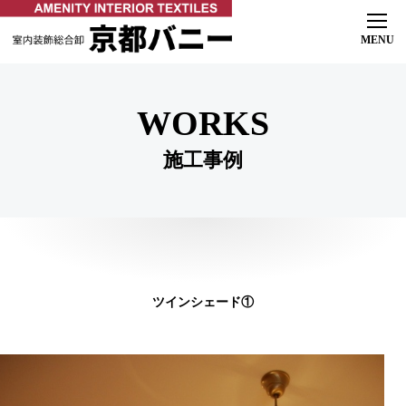
ホーム
初めての方へ
よくある質問
WORKS
ご相談の流れ
施工事例
製品紹介
オーダーカーテン
ロールスクリーン & ブラインド
マリメッコ
インテリア
施工事例
店舗ご案内
オンラインショップ
ツインシェード①
お知らせ