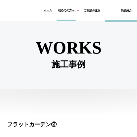
ホーム
初めての方へ
ご相談の流れ
製品紹介
よくある質問
オーダーカーテン
ロールスクリーン & ブ
マリメッコ
インテリア
WORKS
施工事例
フラットカーテン②