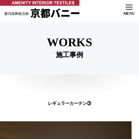
ホーム
初めての方へ
よくある質問
WORKS
ご相談の流れ
施工事例
製品紹介
オーダーカーテン
ロールスクリーン & ブラインド
マリメッコ
インテリア
施工事例
店舗ご案内
オンラインショップ
レギュラーカーテン③
お知らせ