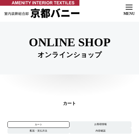
ホーム
初めての方へ
よくある質問
ONLINE SHOP
ご相談の流れ
オンラインショップ
製品紹介
オーダーカーテン
ロールスクリーン & ブラインド
マリメッコ
インテリア
施工事例
店舗ご案内
オンラインショップ
カート
お知らせ
お客様情報
カート
配送・支払方法
内容確認